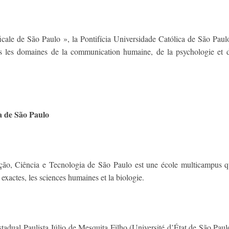
ficale de São Paulo », la Pontifícia Universidade Católica de São Paulo 
ns les domaines de la communication humaine, de la psychologie et de
a de São Paulo
ção, Ciência e Tecnologia de São Paulo est une école multicampus qu
exactes, les sciences humaines et la biologie.
 Estadual Paulista Júlio de Mesquita Filho (Université d’État de São Pau